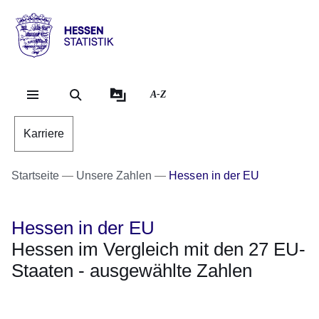
Direkt zum Kopf der Se
Direkt zum Inhalt
Direkt zum Fuß der Sei
Hessen
-
Statistik
A-Z
Karriere
Startseite
Unsere Zahlen
Hessen in der EU
Hessen in der EU
Hessen im Vergleich mit den 27 EU-
Staaten - ausgewählte Zahlen
Öffnet sich in einem neuen Fenster
Öffnet sich in einem neuen Fenster
Öffnet sich in einem neuen Fenster
Öffnet sich in einem neuen Fenster
Öffnet sich in einem neuen Fenster