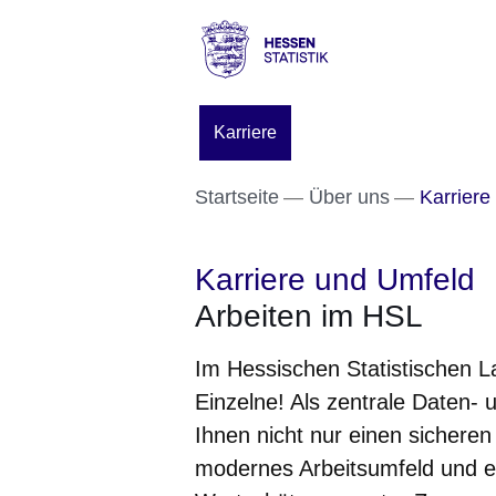
Direkt zum Kopf der S
Direkt zum Inhalt
Direkt zum Fuß der Se
Hessen
-
Karriere
Statistik
Startseite
Über uns
Karriere
Karriere und Umfeld
Arbeiten im HSL
Im Hessischen Statistischen L
Einzelne! Als zentrale Daten- 
Ihnen nicht nur einen sicheren
modernes Arbeitsumfeld und e