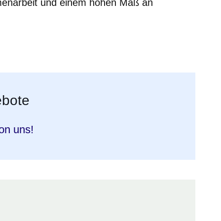
enarbeit und einem hohen Maß an
er
Fenster
euen Fenster
em neuen Fenster
ebote
on uns!