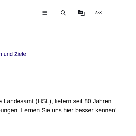
A-Z
eite
ite
 und Ziele
e Landesamt (HSL), liefern seit 80 Jahren
ebungen. Lernen Sie uns hier besser kennen!
er
Fenster
euen Fenster
em neuen Fenster