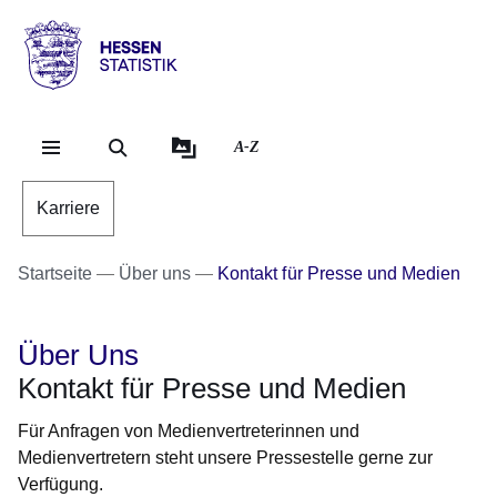
Direkt zum Kopf der Se
Direkt zum Inhalt
Direkt zum Fuß der Sei
Hessen
-
Statistik
A-Z
Karriere
Startseite
Über uns
Kontakt für Presse und Medien
Über Uns
Kontakt für Presse und Medien
Für Anfragen von Medienvertreterinnen und
Medienvertretern steht unsere Pressestelle gerne zur
Verfügung.