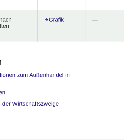
 nach
Öffnet sich in einem neuen Fenster
Grafik
—
lten
n
mationen zum Außenhandel in
er
en
n der Wirtschaftszweige