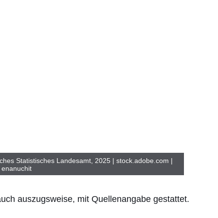
ches Statistisches Landesamt, 2025 | stock.adobe.com |
 enanuchit
 auch auszugsweise, mit Quellenangabe gestattet.