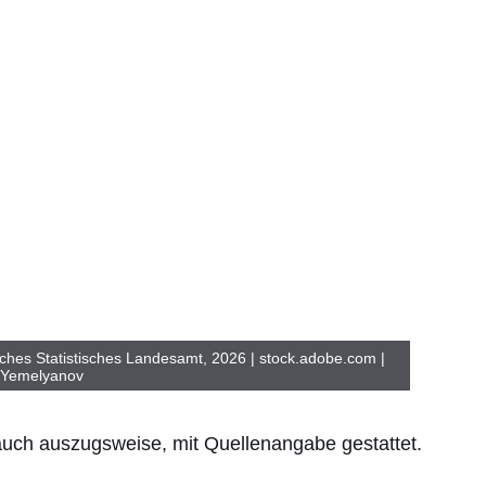
ches Statistisches Landesamt, 2026 | stock.adobe.com |
Yemelyanov
 auch auszugsweise, mit Quellenangabe gestattet.