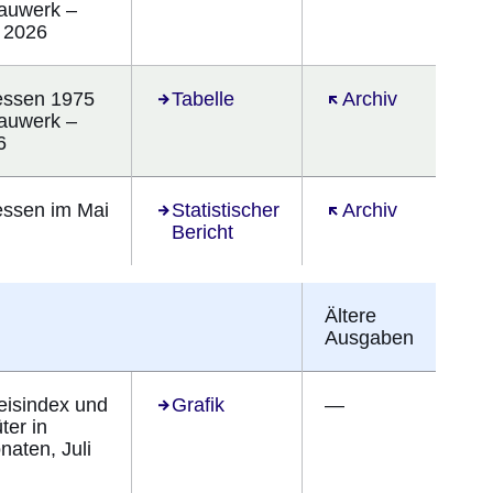
Bauwerk –
 2026
Hessen 1975
Öffnet sich in einem neuen Fenster
Tabelle
Öffnet sich in ein
Archiv
Bauwerk –
6
essen im Mai
Öffnet sich in einem neuen Fenster
Statistischer
Öffnet sich in ein
Archiv
Bericht
Ältere
Ausgaben
eisindex und
Grafik
—
ter in
aten, Juli