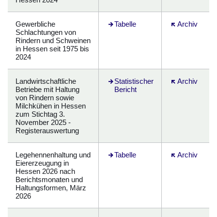
Gewerbliche
Öffnet sich in einem neuen Fenster
Tabelle
Öffnet sich in
Archiv
Schlachtungen von
Rindern und Schweinen
in Hessen seit 1975 bis
2024
Landwirtschaftliche
Öffnet sich in einem neuen Fenster
Statistischer
Öffnet sich in
Archiv
Betriebe mit Haltung
Bericht
von Rindern sowie
Milchkühen in Hessen
zum Stichtag 3.
November 2025 -
Registerauswertung
Legehennenhaltung und
Öffnet sich in einem neuen Fenster
Tabelle
Öffnet sich in
Archiv
Eiererzeugung in
Hessen 2026 nach
Berichtsmonaten und
Haltungsformen, März
2026