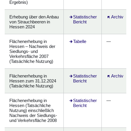
Ergebnis)
Erhebung über den Anbau
Öffnet sich in einem neuen Fens
Statistischer
Öffnet sich 
Archiv
von Strauchbeeren in
Bericht
Hessen 2024
Flächenerhebung in
Öffnet sich in einem neuen Fens
Tabelle
—
Hessen – Nachweis der
Siedlungs- und
Verkehrsfläche 2007
(Tatsächliche Nutzung)
Flächenerhebung in
Statistischer
Öffnet sich 
Archiv
Hessen zum 31.12.2024
Bericht
(Tatsächliche Nutzung)
Flächenerhebung in
Öffnet sich in einem neuen Fens
Statistischer
—
Hessen (Tatsächliche
Bericht
Nutzung) einschließlich
Nachweis der Siedlungs-
und Verkehrsfläche 2008