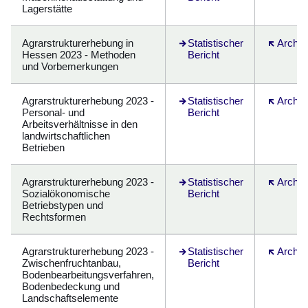
Lagerstätte
Agrarstrukturerhebung in
Öffnet sich in einem neuen F
Statistischer
Öffnet si
Archiv
Hessen 2023 - Methoden
Bericht
und Vorbemerkungen
Agrarstrukturerhebung 2023 -
Öffnet sich in einem neuen F
Statistischer
Öffnet si
Archiv
Personal- und
Bericht
Arbeitsverhältnisse in den
landwirtschaftlichen
Betrieben
Agrarstrukturerhebung 2023 -
Statistischer
Öffnet si
Archiv
Sozialökonomische
Bericht
Betriebstypen und
Rechtsformen
Agrarstrukturerhebung 2023 -
Öffnet sich in einem neuen F
Statistischer
Öffnet si
Archiv
Zwischenfruchtanbau,
Bericht
Bodenbearbeitungsverfahren,
Bodenbedeckung und
Landschaftselemente