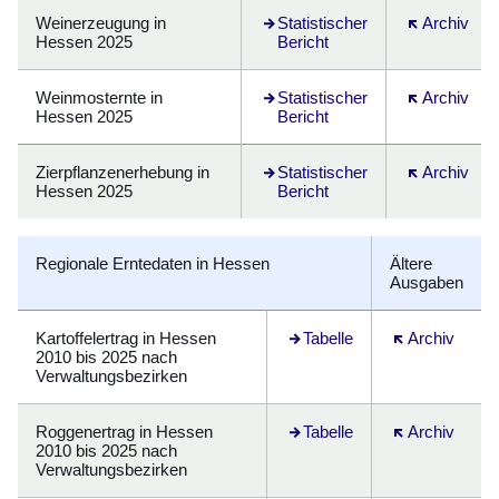
Weinerzeugung in
Statistischer
Öffnet sich 
Archiv
Hessen 2025
Bericht
Weinmosternte in
Statistischer
Öffnet sich 
Archiv
Hessen 2025
Bericht
Zierpflanzenerhebung in
Öffnet sich in einem neuen Fenst
Statistischer
Öffnet sich 
Archiv
Hessen 2025
Bericht
Regionale Erntedaten
in Hessen
Ältere
Ausgaben
Kartoffelertrag in Hessen
Öffnet sich in einem neuen F
Tabelle
Öffnet sich in
Archiv
2010 bis 2025 nach
Verwaltungsbezirken
Roggenertrag in Hessen
Öffnet sich in einem neuen F
Tabelle
Öffnet sich in
Archiv
2010 bis 2025 nach
Verwaltungsbezirken