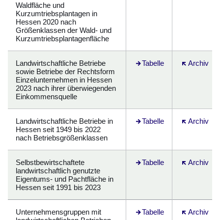
Waldfläche und
Kurzumtriebsplantagen in
Hessen 2020 nach
Größenklassen der Wald- und
Kurzumtriebsplantagenfläche
Landwirtschaftliche Betriebe
Öffnet sich in einem neuen
Tabelle
Öffnet sich 
Archiv
sowie Betriebe der Rechtsform
Einzelunternehmen in Hessen
2023 nach ihrer überwiegenden
Einkommensquelle
Landwirtschaftliche Betriebe in
Öffnet sich in einem neuen
Tabelle
Öffnet sich 
Archiv
Hessen seit 1949 bis 2022
nach Betriebsgrößenklassen
Selbstbewirtschaftete
Öffnet sich in einem neuen
Tabelle
Öffnet sich 
Archiv
landwirtschaftlich genutzte
Eigentums- und Pachtfläche in
Hessen seit 1991 bis 2023
Unternehmensgruppen mit
Tabelle
Öffnet sich 
Archiv