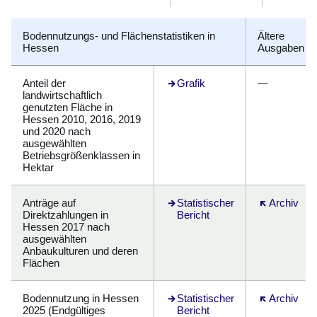
Bodennutzungs- und Flächenstatistiken in
Ältere
Hessen
Ausgaben
Anteil der
Grafik
—
landwirtschaftlich
genutzten Fläche in
Hessen 2010, 2016, 2019
und 2020 nach
ausgewählten
Betriebsgrößenklassen in
Hektar
Anträge auf
Öffnet sich in einem neuen Fens
Statistischer
Öffnet sich 
Archiv
Direktzahlungen in
Bericht
Hessen 2017 nach
ausgewählten
Anbaukulturen und deren
Flächen
Bodennutzung in Hessen
Öffnet sich in einem neuen Fens
Statistischer
Öffnet sich 
Archiv
2025 (Endgültiges
Bericht