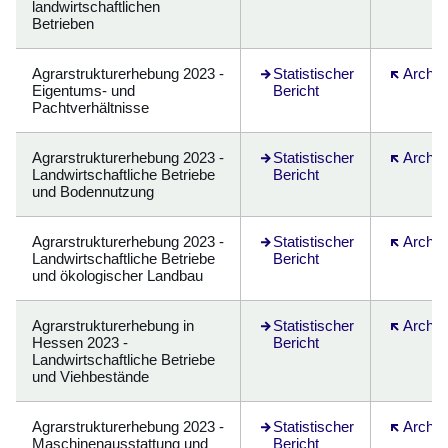
landwirtschaftlichen
Betrieben
Agrarstrukturerhebung 2023 -
Statistischer
Öffnet si
Archiv
Eigentums- und
Bericht
Pachtverhältnisse
Agrarstrukturerhebung 2023 -
Öffnet sich in einem neuen F
Statistischer
Öffnet si
Archiv
Landwirtschaftliche Betriebe
Bericht
und Bodennutzung
Agrarstrukturerhebung 2023 -
Öffnet sich in einem neuen F
Statistischer
Öffnet si
Archiv
Landwirtschaftliche Betriebe
Bericht
und ökologischer Landbau
Agrarstrukturerhebung in
Öffnet sich in einem neuen F
Statistischer
Öffnet si
Archiv
Hessen 2023 -
Bericht
Landwirtschaftliche Betriebe
und Viehbestände
Agrarstrukturerhebung 2023 -
Statistischer
Öffnet si
Archiv
Maschinenausstattung und
Bericht