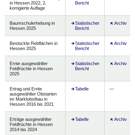
in Hessen 2022, 2.
Bericht
korrigierte Auflage
Baumschulerhebung in
Öffnet sich in einem neuen Fenst
Statistischer
Öffnet sich 
Archiv
Hessen 2025
Bericht
Bestockte Rebflächen in
Statistischer
Öffnet sich 
Archiv
Hessen 2025
Bericht
Ernte ausgewählter
Statistischer
Öffnet sich 
Archiv
Feldfrüchte in Hessen
Bericht
2025
Ertrag und Ernte
Öffnet sich in einem neuen Fenst
Tabelle
—
ausgewählter Obstarten
im Marktobstbau in
Hessen 2016 bis 2021
Erträge ausgewählter
Öffnet sich in einem neuen Fenst
Tabelle
Öffnet sich 
Archiv
Feldfrüchte in Hessen
2014 bis 2024