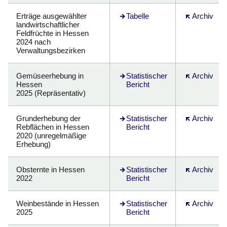
Erträge ausgewählter
Öffnet sich in einem neuen Fenst
Tabelle
Öffnet sich 
Archiv
landwirtschaftlicher
Feldfrüchte in Hessen
2024 nach
Verwaltungsbezirken
Gemüseerhebung in
Öffnet sich in einem neuen Fenst
Statistischer
Öffnet sich 
Archiv
Hessen
Bericht
2025 (Repräsentativ)
Grunderhebung der
Statistischer
Öffnet sich 
Archiv
Rebflächen in Hessen
Bericht
2020 (unregelmäßige
Erhebung)
Obsternte in Hessen
Öffnet sich in einem neuen Fenst
Statistischer
Öffnet sich 
Archiv
2022
Bericht
Weinbestände in Hessen
Statistischer
Öffnet sich 
Archiv
2025
Bericht