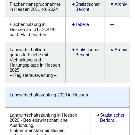
Flächeninanspruchnahme
Öffnet sich in einem neuen Fens
Statistischer
Öffnet sich 
Archiv
in Hessen 2011 bis 2024
Bericht
Flächennutzung in
Öffnet sich in einem neuen Fens
Tabelle
—
Hessen am 31.12.2020
nach Flächenarten
Landwirtschaftlich
Öffnet sich in einem neuen Fens
Statistischer
Öffnet sich 
Archiv
genutzte Fläche mit
Bericht
Viehhaltung und
Haltungsplätze in Hessen
2025
– Registerauswertung –
Landwirtschaftszählung 2020 in Hessen
Landwirtschaftszählung in Hessen
Öffnet sich in eine
Statistischer
2020 - Betriebswirtschaftliche
Bericht
Ausrichtung,
Einkommenskombinationen,