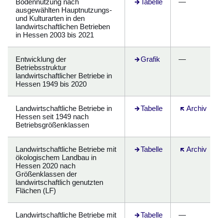
Bodennutzung nach
Öffnet sich in einem neuen
Tabelle
—
ausgewählten Hauptnutzungs-
und Kulturarten in den
landwirtschaftlichen Betrieben
in Hessen 2003 bis 2021
Entwicklung der
Grafik
—
Betriebsstruktur
landwirtschaftlicher Betriebe in
Hessen 1949 bis 2020
Landwirtschaftliche Betriebe in
Öffnet sich in einem neuen
Tabelle
Öffnet sich 
Archiv
Hessen seit 1949 nach
Betriebsgrößenklassen
Landwirtschaftliche Betriebe mit
Öffnet sich in einem neuen
Tabelle
Öffnet sich 
Archiv
ökologischem Landbau in
Hessen 2020 nach
Größenklassen der
landwirtschaftlich genutzten
Flächen (LF)
Landwirtschaftliche Betriebe mit
Öffnet sich in einem neuen
Tabelle
—