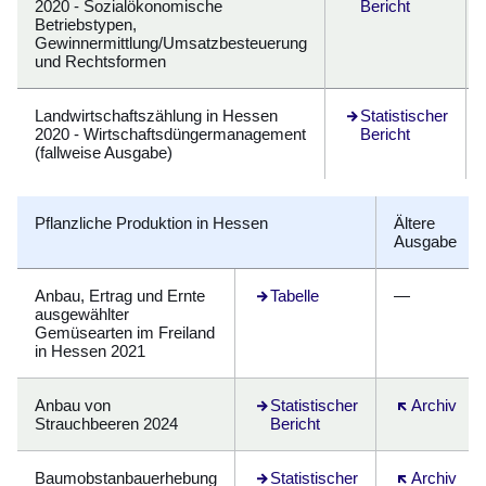
2020 - Sozialökonomische
Bericht
Betriebstypen,
Gewinnermittlung/Umsatzbesteuerung
und Rechtsformen
Landwirtschaftszählung in Hessen
Öffnet sich in eine
Statistischer
2020 - Wirtschaftsdüngermanagement
Bericht
(fallweise Ausgabe)
Pflanzliche Produktion in Hessen
Ältere
Ausgabe
Anbau, Ertrag und Ernte
Öffnet sich in einem neuen Fenst
Tabelle
—
ausgewählter
Gemüsearten im Freiland
in Hessen 2021
Anbau von
Statistischer
Öffnet sich 
Archiv
Strauchbeeren 2024
Bericht
Baumobstanbauerhebung
Öffnet sich in einem neuen Fenst
Statistischer
Öffnet sich 
Archiv