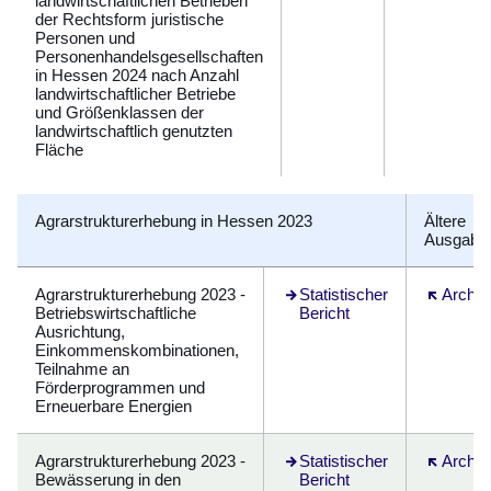
landwirtschaftlichen Betrieben
der Rechtsform juristische
Personen und
Personenhandelsgesellschaften
in Hessen 2024 nach Anzahl
landwirtschaftlicher Betriebe
und Größenklassen der
landwirtschaftlich genutzten
Fläche
Agrarstrukturerhebung in Hessen 2023
Ältere
Ausgabe
Agrarstrukturerhebung 2023 -
Öffnet sich in einem neuen F
Statistischer
Öffnet si
Archiv
Betriebswirtschaftliche
Bericht
Ausrichtung,
Einkommenskombinationen,
Teilnahme an
Förderprogrammen und
Erneuerbare Energien
Agrarstrukturerhebung 2023 -
Öffnet sich in einem neuen F
Statistischer
Öffnet si
Archiv
Bewässerung in den
Bericht