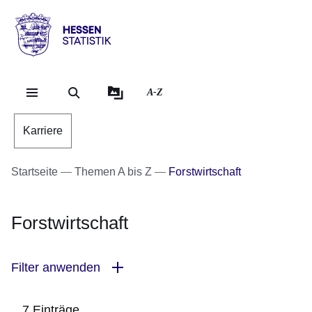
Direkt zum Kopf der Se
Direkt zum Inhalt
Direkt zum Fuß der Sei
Hessen
-
Statistik
A-Z
Karriere
Startseite
Themen A bis Z
Forstwirtschaft
Forstwirtschaft
Filter anwenden
7 Einträge