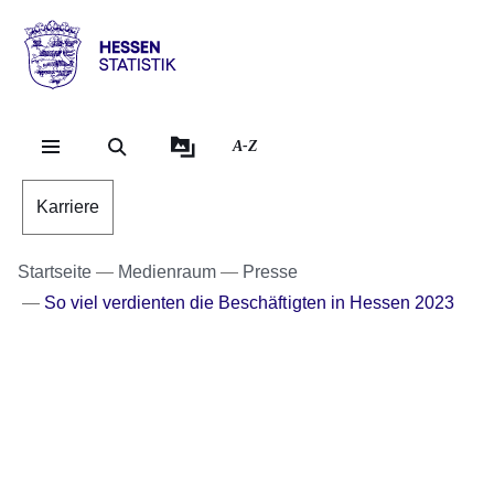
Direkt zum Kopf der Se
Direkt zum Inhalt
Direkt zum Fuß der Sei
Hessen
-
Statistik
A-Z
Karriere
Startseite
Medienraum
Presse
So viel verdienten die Beschäftigten in Hessen 2023