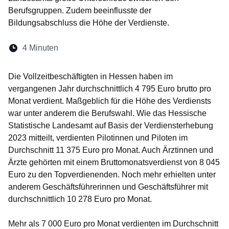
Berufsgruppen. Zudem beeinflusste der
Bildungsabschluss die Höhe der Verdienste.
Lesedauer:
4 Minuten
Öffnet sich in einem neuen Fenster
Öffnet sich in einem neuen Fenster
Öffnet sich in einem neuen Fenste
Öffnet sich in einem neuen Fe
Öffnet sich in einem neu
Die Vollzeitbeschäftigten in Hessen haben im
vergangenen Jahr durchschnittlich 4 795 Euro brutto pro
Monat verdient. Maßgeblich für die Höhe des Verdiensts
war unter anderem die Berufswahl. Wie das Hessische
Statistische Landesamt auf Basis der Verdiensterhebung
2023 mitteilt, verdienten Pilotinnen und Piloten im
Durchschnitt 11 375 Euro pro Monat. Auch Ärztinnen und
Ärzte gehörten mit einem Bruttomonatsverdienst von 8 045
Euro zu den Topverdienenden. Noch mehr erhielten unter
anderem Geschäftsführerinnen und Geschäftsführer mit
durchschnittlich 10 278 Euro pro Monat.
Mehr als 7 000 Euro pro Monat verdienten im Durchschnitt