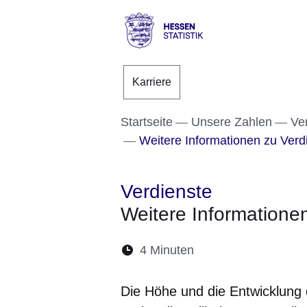
Direkt zum Kopf der S
Direkt zum Inhalt
Direkt zum Fuß der Se
Hessen
-
Karriere
Statistik
Startseite
Unsere Zahlen
Ve
Weitere Informationen zu Verd
Verdienste
Weitere Informatione
Lesedauer:
4 Minuten
Öffnet sich in eine
Öffnet sich in 
Öffnet sic
Öffnet
Ö
Die Höhe und die Entwicklung 