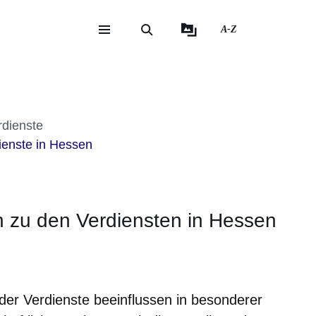
A-Z
eite
ite
rdienste
ienste in Hessen
n zu den Verdiensten in Hessen
m neuen Fenster
einem neuen Fenster
h in einem neuen Fenster
 sich in einem neuen Fenster
ffnet sich in einem neuen Fenster
der Verdienste beeinflussen in besonderer