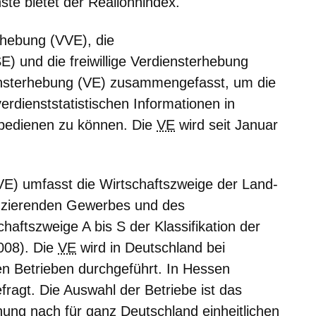
ste bietet der Reallohnindex.
erhebung (VVE), die
) und die freiwillige Verdiensterhebung
ensterhebung (VE) zusammengefasst, um die
dienststatistischen Informationen in
 bedienen zu können. Die
VE
wird seit Januar
VE)
umfasst die Wirtschaftszweige der Land-
duzierenden Gewerbes und des
chaftszweige A bis S der Klassifikation der
008). Die
VE
wird in Deutschland bei
n Betrieben durchgeführt. In Hessen
ragt. Die Auswahl der Betriebe ist das
hung nach für ganz Deutschland einheitlichen