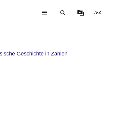
A-Z
eite
ite
ssische Geschichte in Zahlen