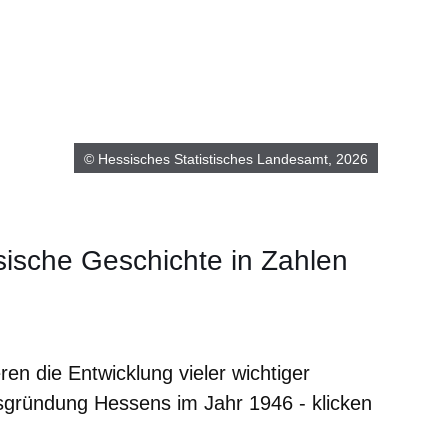
© Hessisches Statistisches Landesamt, 2026
sische Geschichte in Zahlen
er
Fenster
euen Fenster
em neuen Fenster
en die Entwicklung vieler wichtiger
sgründung Hessens im Jahr 1946 - klicken