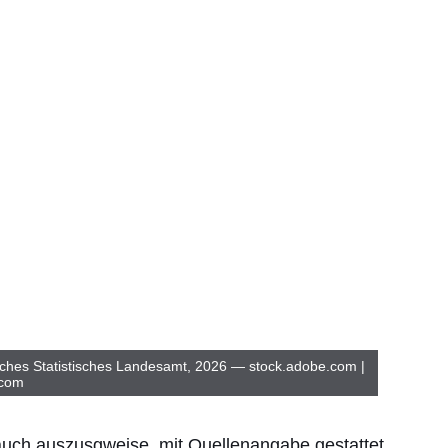
ches Statistisches Landesamt, 2026 — stock.adobe.com |
.com
 auch auszusgweise, mit Quellenangabe gestattet.