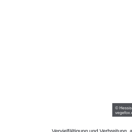
© Hessis
vegefox
Vervielfältigung und Verbreitung,