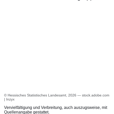
Öffnet sich in einem neuen Fenster
Öffnet sich in einem neuen Fenster
Öffnet sich in einem neuen Fenster
Öffnet sich in einem neuen Fenster
Öffnet sich in einem neuen Fenster
© Hessisches Statistisches Landesamt, 2026 — stock.adobe.com
| Inzyx
Vervielfältigung und Verbreitung, auch auszugsweise, mit
Quellenangabe gestattet.