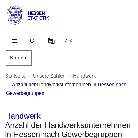
Direkt zum Kopf der Se
Direkt zum Inhalt
Direkt zum Fuß der Sei
Hessen
-
Statistik
A-Z
Karriere
Startseite
Unsere Zahlen
Handwerk
Anzahl der Handwerksunternehmen in Hessen nach
Gewerbegruppen
Handwerk
Anzahl der Handwerksunternehmen
in Hessen nach Gewerbegruppen