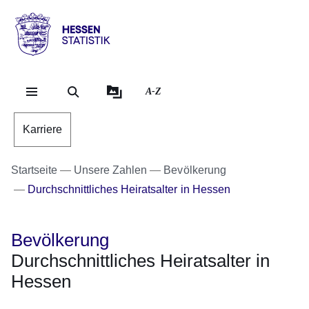
Direkt zum Kopf der Se
Direkt zum Inhalt
Direkt zum Fuß der Sei
Hessen
-
Statistik
A-Z
Karriere
Startseite
Unsere Zahlen
Bevölkerung
Durchschnittliches Heiratsalter in Hessen
Bevölkerung
Durchschnittliches Heiratsalter in
Hessen