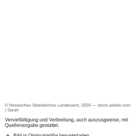
Öffnet sich in einem neuen Fenster
Öffnet sich in einem neuen Fenster
Öffnet sich in einem neuen Fenster
Öffnet sich in einem neuen Fenster
Öffnet sich in einem neuen Fenster
© Hessisches Statistisches Landesamt, 2026 — stock.adobe.com
| Sarah
Vervielfältigung und Verbreitung, auch auszusgweise, mit
Quellenangabe gestattet.
Bild in Originalgröße herunterladen