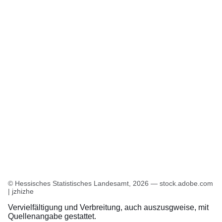
Öffnet sich in einem neuen Fenster
Öffnet sich in einem neuen Fenster
Öffnet sich in einem neuen Fenster
Öffnet sich in einem neuen Fenster
Öffnet sich in einem neuen Fenster
© Hessisches Statistisches Landesamt, 2026 — stock.adobe.com
| jzhizhe
Vervielfältigung und Verbreitung, auch auszusgweise, mit
Quellenangabe gestattet.