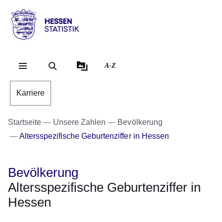
Direkt zum Kopf der Se
Direkt zum Inhalt
Direkt zum Fuß der Sei
Hessen
-
Statistik
A-Z
Karriere
Startseite
Unsere Zahlen
Bevölkerung
Altersspezifische Geburtenziffer in Hessen
Bevölkerung
Altersspezifische Geburtenziffer in
Hessen