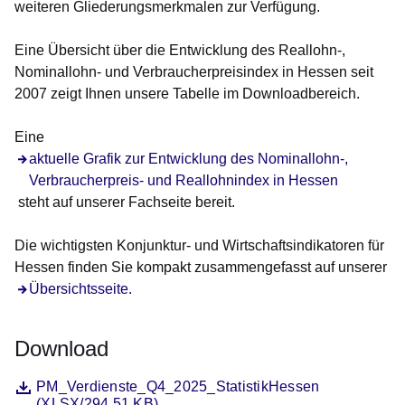
weiteren Gliederungsmerkmalen zur Verfügung.
Eine
Übersicht über die Entwicklung des Reallohn-,
Nominallohn- und Verbraucherpreisindex in Hessen seit
2007
zeigt Ihnen unsere Tabelle im Downloadbereich.
Eine
Öffnet sich in einem neuen Fenster
aktuelle Grafik zur Entwicklung des Nominallohn-,
Verbraucherpreis- und Reallohnindex in Hessen
steht auf unserer Fachseite bereit.
Die wichtigsten Konjunktur- und Wirtschaftsindikatoren für
Hessen finden Sie kompakt zusammengefasst auf unserer
Übersichtsseite.
Download
Datei
Öffnet sich in einem neuen Fenster
PM_Verdienste_Q4_2025_StatistikHessen
(XLSX/294.51 KB)