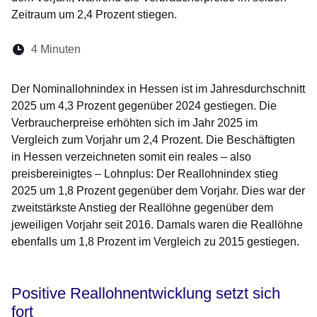
Zeitraum um 2,4 Prozent stiegen.
Lesedauer:
4 Minuten
Öffnet sich in einem neuen Fenster
Öffnet sich in einem neuen Fenster
Öffnet sich in einem neuen Fenste
Öffnet sich in einem neuen Fe
Öffnet sich in einem neu
Der Nominallohnindex in Hessen ist im Jahresdurchschnitt
2025 um 4,3 Prozent gegenüber 2024 gestiegen. Die
Verbraucherpreise erhöhten sich im Jahr 2025 im
Vergleich zum Vorjahr um 2,4 Prozent. Die Beschäftigten
in Hessen verzeichneten somit ein reales – also
preisbereinigtes – Lohnplus: Der Reallohnindex stieg
2025 um 1,8 Prozent gegenüber dem Vorjahr. Dies war der
zweitstärkste Anstieg der Reallöhne gegenüber dem
jeweiligen Vorjahr seit 2016. Damals waren die Reallöhne
ebenfalls um 1,8 Prozent im Vergleich zu 2015 gestiegen.
Positive Reallohnentwicklung setzt sich
fort