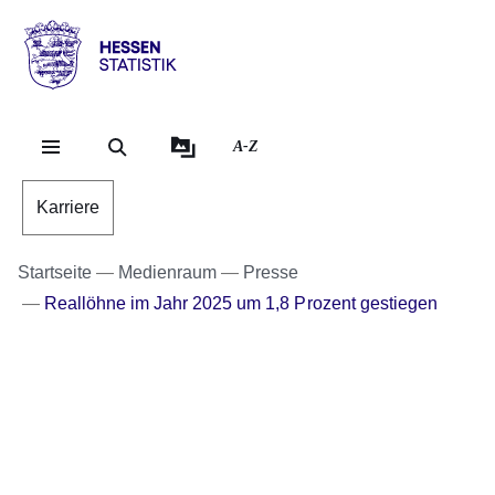
Direkt zum Kopf der Se
Direkt zum Inhalt
Direkt zum Fuß der Sei
Hessen
-
Statistik
A-Z
Karriere
Startseite
Medienraum
Presse
Reallöhne im Jahr 2025 um 1,8 Prozent gestiegen