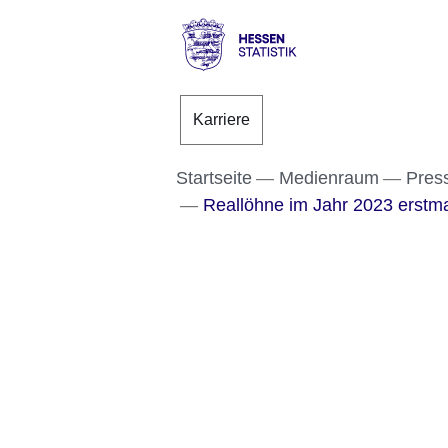
Direkt zum Kopf der S
Direkt zum Inhalt
Direkt zum Fuß der Se
Hessen
-
Karriere
Statistik
Startseite
Medienraum
Pres
Reallöhne im Jahr 2023 erstma