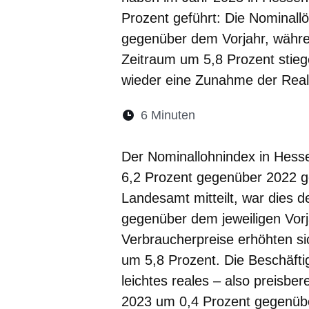
Prozent geführt: Die Nominall
gegenüber dem Vorjahr, währe
Zeitraum um 5,8 Prozent stiege
wieder eine Zunahme der Real
Lesedauer:
6 Minuten
Öffnet sich in eine
Öffnet sich in 
Öffnet sic
Öffnet
Ö
Der Nominallohnindex in Hesse
6,2 Prozent gegenüber 2022 ge
Landesamt mitteilt, war dies 
gegenüber dem jeweiligen Vorja
Verbraucherpreise erhöhten si
um 5,8 Prozent. Die Beschäfti
leichtes reales – also preisber
2023 um 0,4 Prozent gegenüber