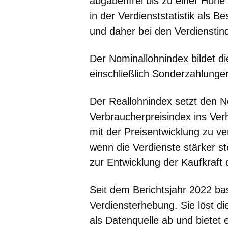
abgabenfrei bis zu einer Höhe
in der Verdienststatistik als B
und daher bei den Verdienstind
Der
Nominallohnindex
bildet d
einschließlich Sonderzahlungen
Der
Reallohnindex
setzt den N
Verbraucherpreisindex ins Ver
mit der Preisentwicklung zu v
wenn die Verdienste stärker st
zur Entwicklung der Kaufkraft 
Seit dem Berichtsjahr 2022 bas
Verdiensterhebung
. Sie löst d
als Datenquelle ab und bietet 