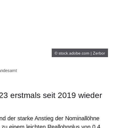
© stock.adobe.com | Zerbor
Landesamt
23 erstmals seit 2019 wieder
und der starke Anstieg der Nominallöhne
zu einem leichten Reallohnplus von 0,4