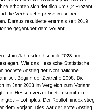
öhne erhöhten sich deutlich um 6,2 Prozent
nd die Verbraucherpreise im selben
n. Daraus resultierte erstmals seit 2019
löhne gegenüber dem Vorjahr.
m neuen Fenster
einem neuen Fenster
h in einem neuen Fenster
 sich in einem neuen Fenster
ffnet sich in einem neuen Fenster
n ist im Jahresdurchschnitt 2023 um
stiegen. Wie das Hessische Statistische
der höchste Anstieg der Nominallöhne
hr seit Beginn der Zeitreihe 2008. Die
ch im Jahr 2023 im Vergleich zum Vorjahr
gten in Hessen verzeichneten somit ein
einigtes – Lohnplus: Der Reallohnindex stieg
 dem Vorjahr. Dies war der erste Anstieg