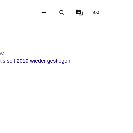
A-Z
eite
ite
se
ls seit 2019 wieder gestiegen