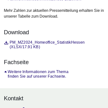
Mehr Zahlen zur aktuellen Pressemitteilung erhalten Sie in
unserer Tabelle zum Download.
Download
Datei
Öffnet sich in einem neuen Fenster
PM_MZ2024_Homeoffice_StatistikHessen
(XLSX/17.91 KB)
Fachseite
Öffnet sich in einem neuen Fenster
Weitere Informationen zum Thema
finden Sie auf unserer Fachseite.
Kontakt