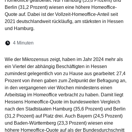
Homeoffice gearbeitet. Nur Hamburg (35,6 Prozent) und
Berlin (31,2 Prozent) wiesen eine höhere Homeoffice-
Quote auf. Dabei ist der Vollzeit-Homeoffice-Anteil seit
2021 deutschlandweit rückläufig, am stärksten in Hessen
und Hamburg.
Lesedauer:
4 Minuten
Öffnet sich in einem neuen Fenster
Öffnet sich in einem neuen Fenster
Öffnet sich in einem neuen Fenste
Öffnet sich in einem neuen Fe
Öffnet sich in einem neu
Wie der Mikrozensus zeigt, haben im Jahr 2024 mehr als
ein Viertel der abhängig Beschäftigten in Hessen
zumindest gelegentlich von zu Hause aus gearbeitet: 27,4
Prozent von ihnen gaben zum Zeitpunkt der Befragung an,
in den vergangenen vier Wochen mindestens einen
Arbeitstag im Homeoffice verbracht zu haben. Damit liegt
Hessens Homeoffice-Quote im bundesweiten Vergleich
nach den Stadtstaaten Hamburg (35,6 Prozent) und Berlin
(31,2 Prozent) auf Platz drei. Auch Bayern (24,5 Prozent)
und Baden-Württemberg (23,3 Prozent) wiesen eine
höhere Homeoffice-Quote auf als der Bundesdurchschnitt