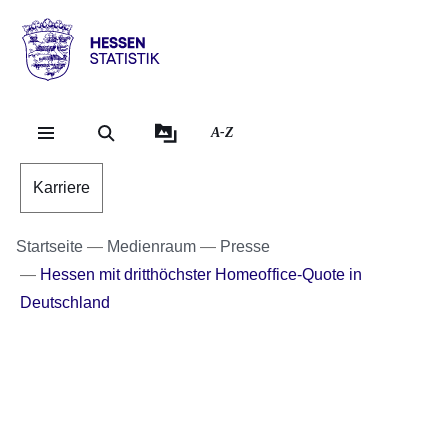
Direkt zum Kopf der Se
Direkt zum Inhalt
Direkt zum Fuß der Sei
Hessen
-
Statistik
A-Z
Karriere
Startseite
Medienraum
Presse
Hessen mit dritthöchster Homeoffice-Quote in
Deutschland