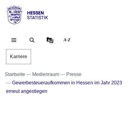
Direkt zum Kopf der Se
Direkt zum Inhalt
Direkt zum Fuß der Sei
Hessen
-
Statistik
A-Z
Karriere
Startseite
Medienraum
Presse
Gewerbesteueraufkommen in Hessen im Jahr 2023
erneut angestiegen