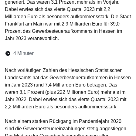
generiert. Das waren 3,1 Prozent mehr als im Vorjahr.
Dabei erwies sich das vierte Quartal 2023 mit 2,2
Milliarden Euro als besonders aufkommensstark. Die Stadt
Frankfurt am Main war mit 2,9 Milliarden Euro für 39,0
Prozent des Gewerbesteueraufkommens in Hessen im
Jahr 2023 verantwortlich.
Lesedauer:
4 Minuten
Öffnet sich in einem neuen Fenster
Öffnet sich in einem neuen Fenster
Öffnet sich in einem neuen Fenste
Öffnet sich in einem neuen Fe
Öffnet sich in einem neu
Nach vorläufigen Zahlen des Hessischen Statistischen
Landesamts hat das Gewerbesteueraufkommen in Hessen
im Jahr 2023 rund 7,4 Milliarden Euro betragen. Das
waren 3,1 Prozent (plus 222 Millionen Euro) mehr als im
Jahr 2022. Dabei erwies sich das vierte Quartal 2023 mit
2,2 Milliarden Euro als besonders aufkommensstark.
Nach einem starken Rückgang im Pandemiejahr 2020
sind die Gewerbesteuereinzahlungen stetig angestiegen.
Der Median der Gewerbesteueraufkommen aller