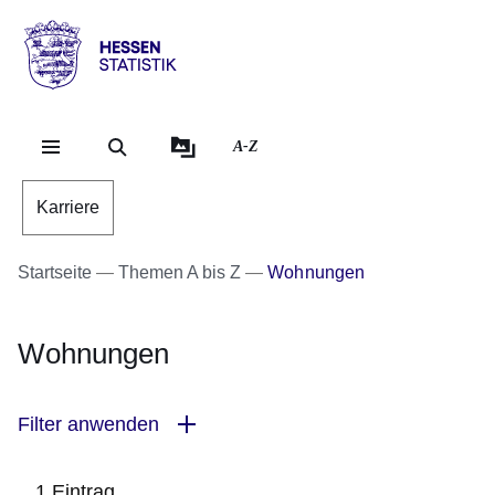
Direkt zum Kopf der Se
Direkt zum Inhalt
Direkt zum Fuß der Sei
Hessen
-
Statistik
A-Z
Karriere
Startseite
Themen A bis Z
Wohnungen
Wohnungen
Filter anwenden
1 Eintrag