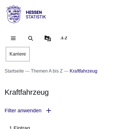
Direkt zum Kopf der Se
Direkt zum Inhalt
Direkt zum Fuß der Sei
Hessen
-
Statistik
A-Z
Karriere
Startseite
Themen A bis Z
Kraftfahrzeug
Kraftfahrzeug
Filter anwenden
1 Eintrag