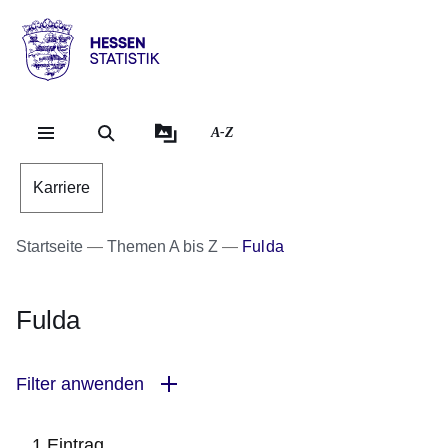
Direkt zum Kopf der Se
Direkt zum Inhalt
Direkt zum Fuß der Sei
Hessen
-
Statistik
A-Z
Karriere
Startseite
Themen A bis Z
Fulda
Fulda
Filter anwenden
1 Eintrag