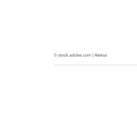
:3
Ergebnisse:
© stock.adobe.com | Alekss