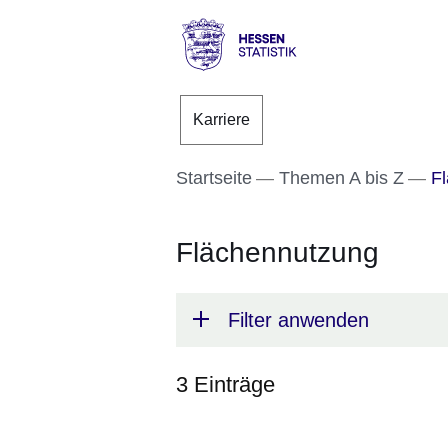
Direkt zum Kopf der S
Direkt zum Inhalt
Direkt zum Fuß der Se
Hessen
-
Karriere
Statistik
Startseite
Themen A bis Z
Fl
Flächennutzung
Filter anwenden
3 Einträge