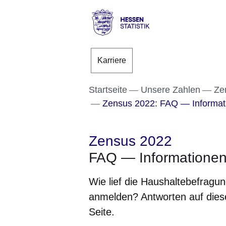
Direkt zum Kopf der S
Direkt zum Inhalt
Direkt zum Fuß der Se
Hessen
-
Karriere
Statistik
Startseite
Unsere Zahlen
Ze
Zensus 2022: FAQ — Informati
Zensus 2022
FAQ — Informationen
Wie lief die Haushaltebefragu
anmelden? Antworten auf diese
Seite.