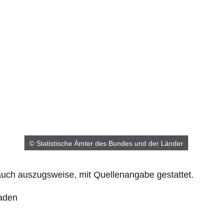
© Statistische Ämter des Bundes und der Länder
 auch auszugsweise, mit Quellenangabe gestattet.
laden