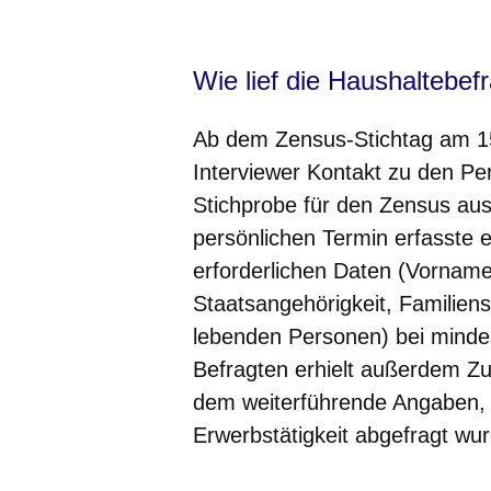
Öffnet sich in einem neuen Fenster
Öffnet sich in einem neuen Fenst
Öffnet sich in einem neuen 
Öffnet sich in einem n
Öffnet sich in ein
Wie lief die Haushaltebe
Ab dem Zensus-Stichtag am 15
Interviewer Kontakt zu den 
Stichprobe für den Zensus au
persönlichen Termin erfasste e
erforderlichen Daten (Vornam
Staatsangehörigkeit, Familien
lebenden Personen) bei mindes
Befragten erhielt außerdem Zu
dem weiterführende Angaben, 
Erwerbstätigkeit abgefragt wu