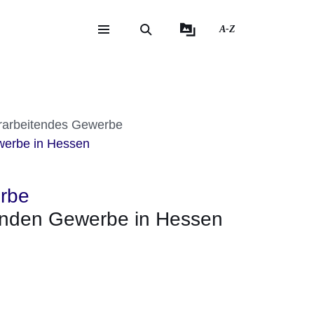
A-Z
eite
ite
rarbeitendes Gewerbe
werbe in Hessen
rbe
enden Gewerbe in Hessen
er
Fenster
euen Fenster
em neuen Fenster