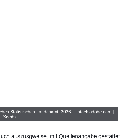
ches Statistisches Landesamt, 2026 — stock.adobe.com |
e_Seeds
 auch auszusgweise, mit Quellenangabe gestattet.