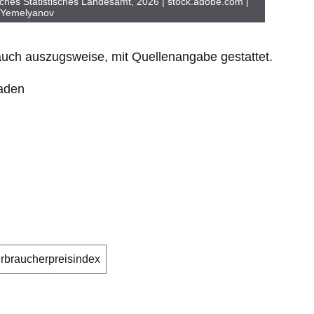
ches Statistisches Landesamt, 2026 | stock.adobe.com |
Yemelyanov
 auch auszugsweise, mit Quellenangabe gestattet.
laden
rbraucherpreisindex