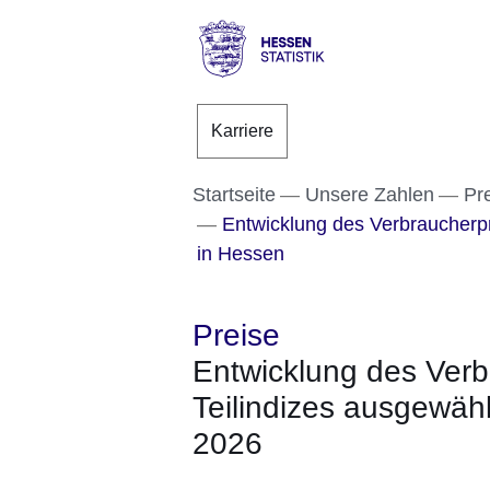
Direkt zum Kopf der S
Direkt zum Inhalt
Direkt zum Fuß der Se
Hessen
-
Karriere
Statistik
Startseite
Unsere Zahlen
Pr
Entwicklung des Verbraucherpr
in Hessen
Preise
Entwicklung des Verb
Teilindizes ausgewäh
2026