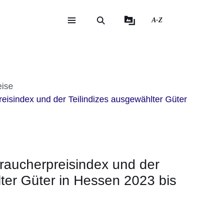
A-Z
eite
ite
eise
eisindex und der Teilindizes ausgewählter Güter
raucherpreisindex und der
lter Güter in Hessen 2023 bis