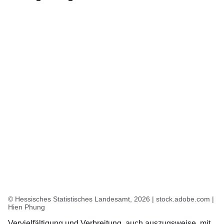
Öffnet sich in einem neuen Fenster
Öffnet sich in einem neuen Fenster
Öffnet sich in einem neuen Fenster
Öffnet sich in einem neuen Fenster
Öffnet sich in einem neuen Fenster
© Hessisches Statistisches Landesamt, 2026 | stock.adobe.com |
Hien Phung
Vervielfältigung und Verbreitung, auch auszugsweise, mit