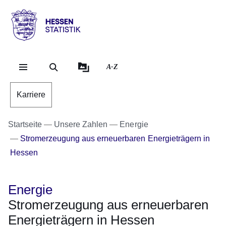
Direkt zum Kopf der Se
Direkt zum Inhalt
Direkt zum Fuß der Sei
Hessen
-
Statistik
A-Z
Karriere
Startseite
Unsere Zahlen
Energie
Stromerzeugung aus erneuerbaren Energieträgern in
Hessen
Energie
Stromerzeugung aus erneuerbaren
Energieträgern in Hessen