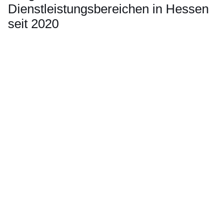
Dienstleistungsbereichen in Hessen
seit 2020
Öffnet sich in einem neuen Fenster
Öffnet sich in einem neuen Fenster
Öffnet sich in einem neuen Fenster
Öffnet sich in einem neuen Fenster
Öffnet sich in einem neuen Fenster