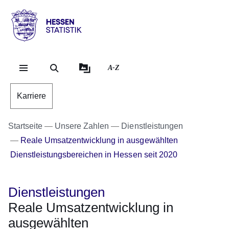
Direkt zum Kopf der Se
Direkt zum Inhalt
Direkt zum Fuß der Sei
Hessen
-
Statistik
A-Z
Karriere
Startseite
Unsere Zahlen
Dienstleistungen
Reale Umsatzentwicklung in ausgewählten
Dienstleistungsbereichen in Hessen seit 2020
Dienstleistungen
Reale Umsatzentwicklung in
ausgewählten