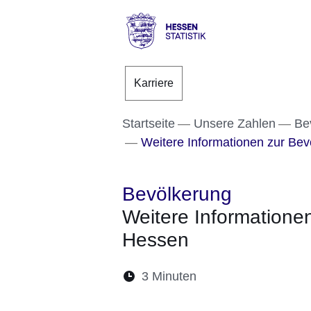
Direkt zum Kopf der S
Direkt zum Inhalt
Direkt zum Fuß der Se
Hessen
-
Karriere
Statistik
Startseite
Unsere Zahlen
Be
Weitere Informationen zur Bev
Bevölkerung
Weitere Informationen
Hessen
Lesedauer:
3 Minuten
Öffnet sich in eine
Öffnet sich in 
Öffnet sic
Öffnet
Ö