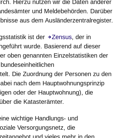
ch. Hierzu nutzen wir die Daten anderer
tandesämter und Meldebehörden. Darüber
ebnisse aus dem Ausländerzentralregister.
sstatistik ist der
Zensus
, der in
hgeführt wurde. Basierend auf dieser
r oben genannten Einzelstatistiken der
bundeseinheitlichen
telt. Die Zuordnung der Personen zu den
 dabei nach dem Hauptwohnungsprinzip
nigen oder der Hauptwohnung), die
über die Katasterämter.
eine wichtige Handlungs- und
oziale Versorgungsnetz, die
izeitangebot und vieles mehr in den