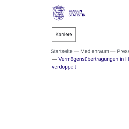
Direkt zum Kopf der S
Direkt zum Inhalt
Direkt zum Fuß der Se
Hessen
-
Karriere
Statistik
Startseite
Medienraum
Pres
Vermögensübertragungen in Hes
verdoppelt