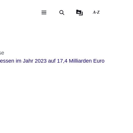
A-Z
eite
ite
se
sen im Jahr 2023 auf 17,4 Milliarden Euro