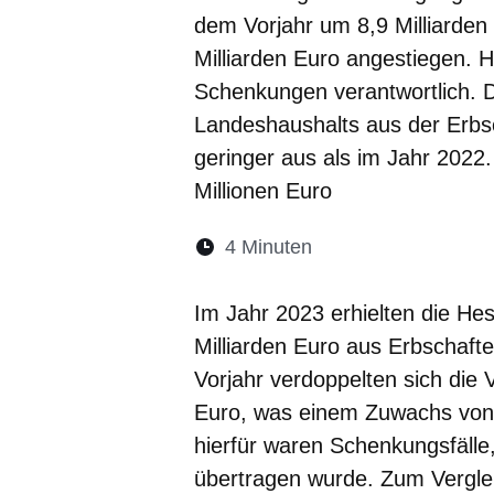
dem Vorjahr um 8,9 Milliarden 
Milliarden Euro angestiegen. 
Schenkungen verantwortlich. 
Landeshaushalts aus der Erbs
geringer aus als im Jahr 2022
Millionen Euro
Lesedauer:
4 Minuten
Öffnet sich in eine
Öffnet sich in 
Öffnet sic
Öffnet
Ö
Im Jahr 2023 erhielten die H
Milliarden Euro aus Erbschaf
Vorjahr verdoppelten sich die
Euro, was einem Zuwachs von 
hierfür waren Schenkungsfäll
übertragen wurde. Zum Verglei