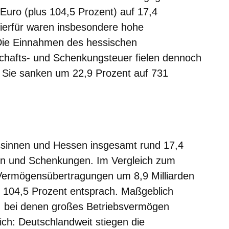
Euro (plus 104,5 Prozent) auf 17,4
Hierfür waren insbesondere hohe
Die Einnahmen des hessischen
chafts- und Schenkungsteuer fielen dennoch
. Sie sanken um 22,9 Prozent auf 731
m neuen Fenster
einem neuen Fenster
h in einem neuen Fenster
 sich in einem neuen Fenster
ffnet sich in einem neuen Fenster
essinnen und Hessen insgesamt rund 17,4
ten und Schenkungen. Im Vergleich zum
 Vermögensübertragungen um 8,9 Milliarden
104,5 Prozent entsprach. Maßgeblich
e, bei denen großes Betriebsvermögen
ch: Deutschlandweit stiegen die