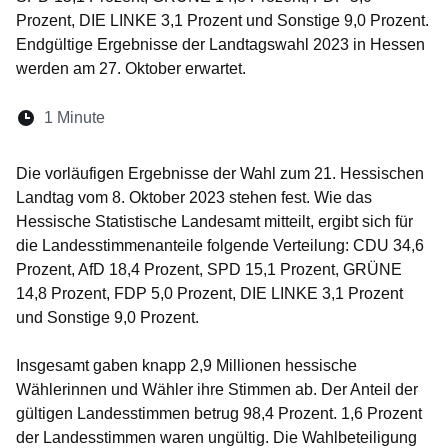
Prozent, DIE LINKE 3,1 Prozent und Sonstige 9,0 Prozent.
Endgültige Ergebnisse der Landtagswahl 2023 in Hessen
werden am 27. Oktober erwartet.
Lesedauer:
1 Minute
Öffnet sich in einem neuen Fenster
Öffnet sich in einem neuen Fenster
Öffnet sich in einem neuen Fenster
Öffnet sich in einem neuen Fen
Öffnet sich in einem neuen
Die vorläufigen Ergebnisse der Wahl zum 21. Hessischen
Landtag vom 8. Oktober 2023 stehen fest. Wie das
Hessische Statistische Landesamt mitteilt, ergibt sich für
die Landesstimmenanteile folgende Verteilung: CDU 34,6
Prozent, AfD 18,4 Prozent, SPD 15,1 Prozent, GRÜNE
14,8 Prozent, FDP 5,0 Prozent, DIE LINKE 3,1 Prozent
und Sonstige 9,0 Prozent.
Insgesamt gaben knapp 2,9 Millionen hessische
Wählerinnen und Wähler ihre Stimmen ab. Der Anteil der
gültigen Landesstimmen betrug 98,4 Prozent. 1,6 Prozent
der Landesstimmen waren ungültig. Die Wahlbeteiligung