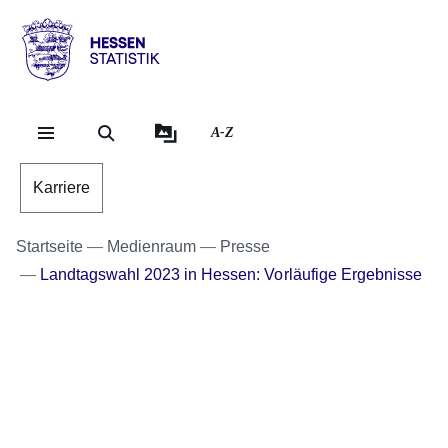
Direkt zum Kopf der Se
Direkt zum Inhalt
Direkt zum Fuß der Sei
Hessen
-
Statistik
A-Z
Karriere
Startseite
Medienraum
Presse
Landtagswahl 2023 in Hessen: Vorläufige Ergebnisse