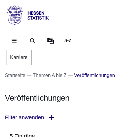
Direkt zum Kopf der Se
Direkt zum Inhalt
Direkt zum Fuß der Sei
Hessen
-
Statistik
A-Z
Karriere
Startseite
Themen A bis Z
Veröffentlichungen
Veröffentlichungen
Filter anwenden
5 Einträge