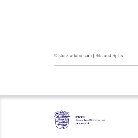
:1
Ergebnis
© stock.adobe.com | Bits and Splits
Hessen - Hessisches Statisti