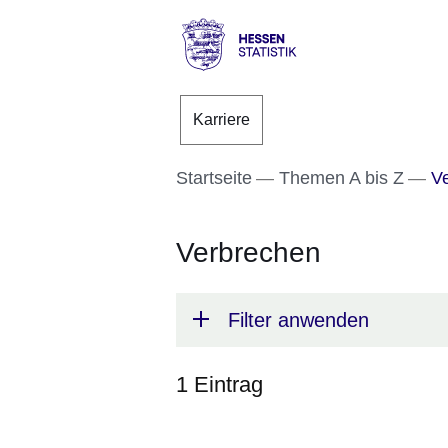
Direkt zum Kopf der S
Direkt zum Inhalt
Direkt zum Fuß der Se
Hessen
-
Karriere
Statistik
Startseite
Themen A bis Z
Ve
Verbrechen
Filter anwenden
1 Eintrag