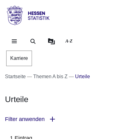
Direkt zum Kopf der Se
Direkt zum Inhalt
Direkt zum Fuß der Sei
Hessen
-
Statistik
A-Z
Karriere
Startseite
Themen A bis Z
Urteile
Urteile
Filter anwenden
1 Eintrag