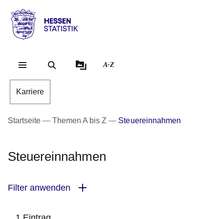
Direkt zum Kopf der Se
Direkt zum Inhalt
Direkt zum Fuß der Sei
Hessen
-
Statistik
A-Z
Karriere
Startseite
Themen A bis Z
Steuereinnahmen
Steuereinnahmen
Filter anwenden
1 Eintrag