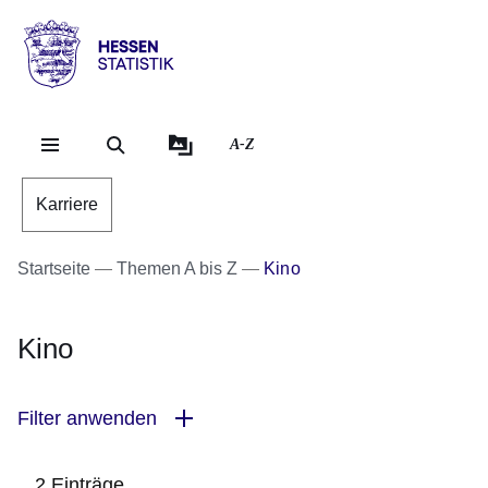
Direkt zum Kopf der Se
Direkt zum Inhalt
Direkt zum Fuß der Sei
Hessen
-
Statistik
A-Z
Karriere
Startseite
Themen A bis Z
Kino
Kino
Filter anwenden
2 Einträge