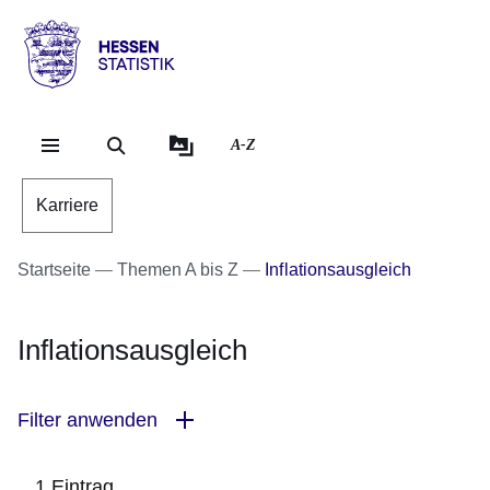
Direkt zum Kopf der Se
Direkt zum Inhalt
Direkt zum Fuß der Sei
Hessen
-
Statistik
A-Z
Karriere
Startseite
Themen A bis Z
Inflationsausgleich
Inflationsausgleich
Filter anwenden
1 Eintrag