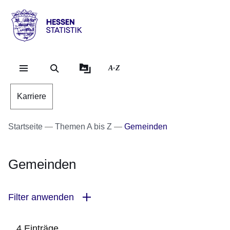
Direkt zum Kopf der Se
Direkt zum Inhalt
Direkt zum Fuß der Sei
Hessen
-
Statistik
A-Z
Karriere
Startseite
Themen A bis Z
Gemeinden
Gemeinden
Filter anwenden
4 Einträge