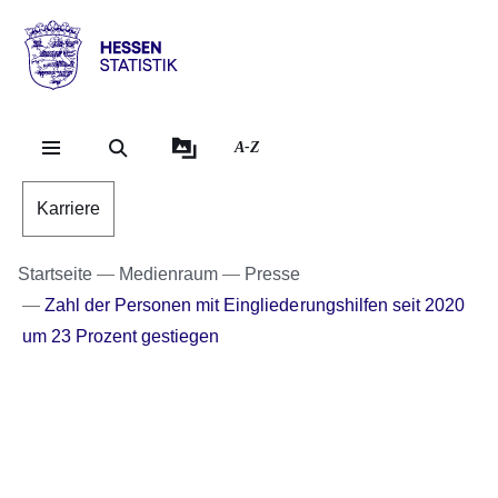
Direkt zum Kopf der Se
Direkt zum Inhalt
Direkt zum Fuß der Sei
Hessen
-
Statistik
A-Z
Karriere
Startseite
Medienraum
Presse
Zahl der Personen mit Eingliederungshilfen seit 2020
um 23 Prozent gestiegen