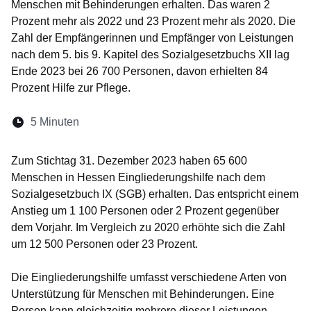
Menschen mit Behinderungen erhalten. Das waren 2
Prozent mehr als 2022 und 23 Prozent mehr als 2020. Die
Zahl der Empfängerinnen und Empfänger von Leistungen
nach dem 5. bis 9. Kapitel des Sozialgesetzbuchs XII lag
Ende 2023 bei 26 700 Personen, davon erhielten 84
Prozent Hilfe zur Pflege.
Lesedauer:
5 Minuten
Öffnet sich in einem neuen Fenster
Öffnet sich in einem neuen Fenster
Öffnet sich in einem neuen Fenste
Öffnet sich in einem neuen Fe
Öffnet sich in einem neu
Zum Stichtag 31. Dezember 2023 haben 65 600
Menschen in Hessen Eingliederungshilfe nach dem
Sozialgesetzbuch IX (SGB) erhalten. Das entspricht einem
Anstieg um 1 100 Personen oder 2 Prozent gegenüber
dem Vorjahr. Im Vergleich zu 2020 erhöhte sich die Zahl
um 12 500 Personen oder 23 Prozent.
Die Eingliederungshilfe umfasst verschiedene Arten von
Unterstützung für Menschen mit Behinderungen. Eine
Person kann gleichzeitig mehrere dieser Leistungen